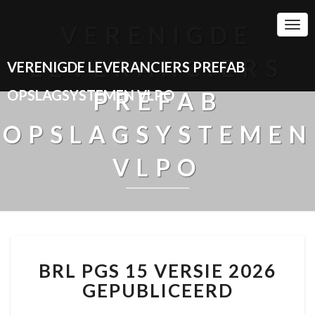
Togg
VERENIGDE
Navi
LEVERANCIERS
VERENIGDE LEVERANCIERS PREFAB
OPSLAGSYSTEMEN VLPO
PREFAB
OPSLAGSYSTEMEN
VLPO
BRL
BRL PGS 15 VERSIE 2026
PGS
15
GEPUBLICEERD
VERSIE