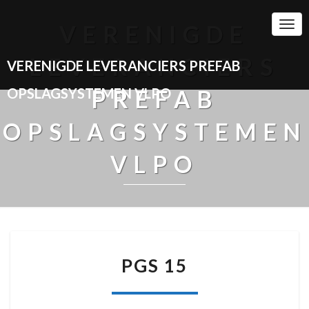
Togg
VERENIGDE
Navi
LEVERANCIERS
VERENIGDE LEVERANCIERS PREFAB
OPSLAGSYSTEMEN VLPO
PREFAB
OPSLAGSYSTEMEN
VLPO
PGS
PGS 15
15