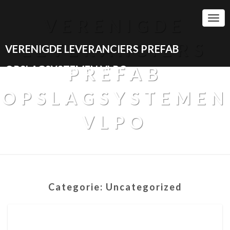
Togg
VERENIGDE
Navi
LEVERANCIERS
VERENIGDE LEVERANCIERS PREFAB
OPSLAGSYSTEMEN VLPO
PREFAB
OPSLAGSYSTEMEN
VLPO
Categorie:
Uncategorized