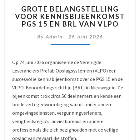
GROTE
GROTE BELANGSTELLING
BELANGSTELLING
VOOR KENNISBIJEENKOMST
VOOR
PGS 15 EN BRL VAN VLPO
KENNISBIJEENKOMST
PGS
By
Admin
|
26 Juni 2026
15
EN
BRL
VAN
Op 24 juni 2026 organiseerde de Verenigde
VLPO
Leveranciers Prefab Opslagsystemen (VLPO) een
succesvolle kennisbijeenkomst over de PGS 15 en de
VLPO-Beoordelingsrichtlijn (BRL) in Nieuwegein. De
bijeenkomst trok circa 50 deelnemers en kende een
brede vertegenwoordiging vanuit onder andere
omgevingsdiensten, vergunningverleners,
veiligheidsregio’s, adviesbureaus en andere
professionals die zich bezighouden met de veilige
opslag van gevaarlijke stoffen.