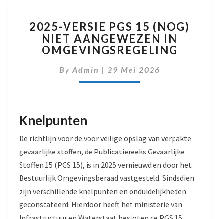
2025-
2025-VERSIE PGS 15 (NOG)
VERSIE
NIET AANGEWEZEN IN
PGS
OMGEVINGSREGELING
15
(NOG)
By
Admin
|
29 Mei 2026
NIET
AANGEWEZEN
IN
OMGEVINGSREGELING
Knelpunten
De richtlijn voor de voor veilige opslag van verpakte
gevaarlijke stoffen, de Publicatiereeks Gevaarlijke
Stoffen 15 (PGS 15), is in 2025 vernieuwd en door het
Bestuurlijk Omgevingsberaad vastgesteld. Sindsdien
zijn verschillende knelpunten en onduidelijkheden
geconstateerd. Hierdoor heeft het ministerie van
Infrastructuur en Waterstaat besloten de PGS 15